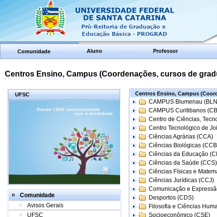
Aluno
Professor
Comunidade
Centros Ensino, Campus (Coordenações, cursos de grad
Centros Ensino, Campus (Coord
UFSC
CAMPUS Blumenau (BLN
CAMPUS Curitibanos (C
Centro de Ciências, Tecn
Centro Tecnológico de Joi
Ciências Agrárias (CCA)
Ciências Biológicas (CCB
Ciências da Educação (
Ciências da Saúde (CCS)
Ciências Físicas e Matem
Ciências Jurídicas (CCJ)
Comunicação e Expressã
Comunidade
Desportos (CDS)
Avisos Gerais
Filosofia e Ciências Hum
UFSC
Socioeconômico (CSE)