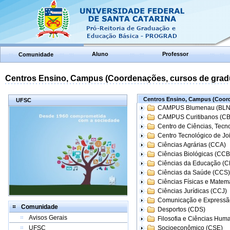
Aluno
Professor
Comunidade
Centros Ensino, Campus (Coordenações, cursos de grad
Centros Ensino, Campus (Coord
UFSC
CAMPUS Blumenau (BLN
CAMPUS Curitibanos (C
Centro de Ciências, Tecn
Centro Tecnológico de Joi
Ciências Agrárias (CCA)
Ciências Biológicas (CCB
Ciências da Educação (
Ciências da Saúde (CCS)
Ciências Físicas e Matem
Ciências Jurídicas (CCJ)
Comunicação e Expressã
Comunidade
Desportos (CDS)
Avisos Gerais
Filosofia e Ciências Hum
UFSC
Socioeconômico (CSE)