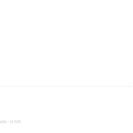
ação
-
v1.526