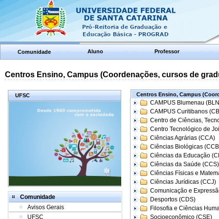
Aluno
Professor
Comunidade
Centros Ensino, Campus (Coordenações, cursos de grad
Centros Ensino, Campus (Coord
UFSC
CAMPUS Blumenau (BLN
CAMPUS Curitibanos (C
Centro de Ciências, Tecn
Centro Tecnológico de Joi
Ciências Agrárias (CCA)
Ciências Biológicas (CCB
Ciências da Educação (
Ciências da Saúde (CCS)
Ciências Físicas e Matem
Ciências Jurídicas (CCJ)
Comunicação e Expressã
Comunidade
Desportos (CDS)
Avisos Gerais
Filosofia e Ciências Hum
UFSC
Socioeconômico (CSE)