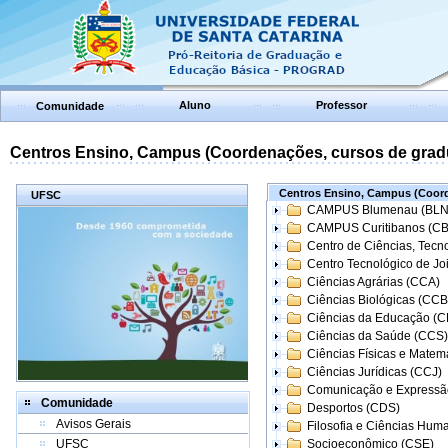
Aluno
Professor
Comunidade
Centros Ensino, Campus (Coordenações, cursos de grad
Centros Ensino, Campus (Coord
UFSC
CAMPUS Blumenau (BLN
CAMPUS Curitibanos (C
Centro de Ciências, Tecn
Centro Tecnológico de Joi
Ciências Agrárias (CCA)
Ciências Biológicas (CCB
Ciências da Educação (
Ciências da Saúde (CCS)
Ciências Físicas e Matem
Ciências Jurídicas (CCJ)
Comunicação e Expressã
Comunidade
Desportos (CDS)
Avisos Gerais
Filosofia e Ciências Hum
UFSC
Socioeconômico (CSE)