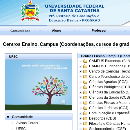
Aluno
Professor
Comunidade
Centros Ensino, Campus (Coordenações, cursos de grad
Centros Ensino, Campus (Coord
UFSC
CAMPUS Blumenau (BLN
CAMPUS Curitibanos (C
Centro de Ciências, Tecn
Centro Tecnológico de Joi
Ciências Agrárias (CCA)
Ciências Biológicas (CCB
Ciências da Educação (
Ciências da Saúde (CCS)
Ciências Físicas e Matem
Ciências Jurídicas (CCJ)
Comunicação e Expressã
Comunidade
Desportos (CDS)
Avisos Gerais
Filosofia e Ciências Hum
UFSC
Socioeconômico (CSE)