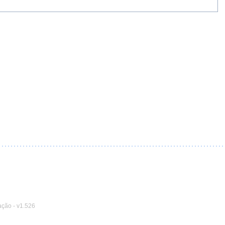
ação
-
v1.526