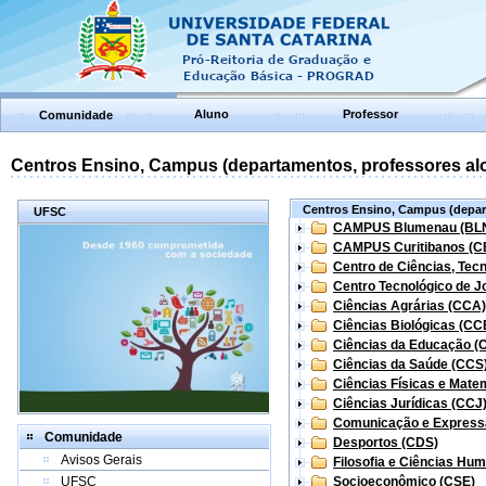
Aluno
Professor
Comunidade
Centros Ensino, Campus (departamentos, professores aloc
Centros Ensino, Campus (depart
UFSC
CAMPUS Blumenau (BL
CAMPUS Curitibanos (C
Centro de Ciências, Tec
Centro Tecnológico de Jo
Ciências Agrárias (CCA)
Ciências Biológicas (CC
Ciências da Educação (
Ciências da Saúde (CCS
Ciências Físicas e Mate
Ciências Jurídicas (CCJ
Comunicação e Express
Comunidade
Desportos (CDS)
Avisos Gerais
Filosofia e Ciências Hu
UFSC
Socioeconômico (CSE)