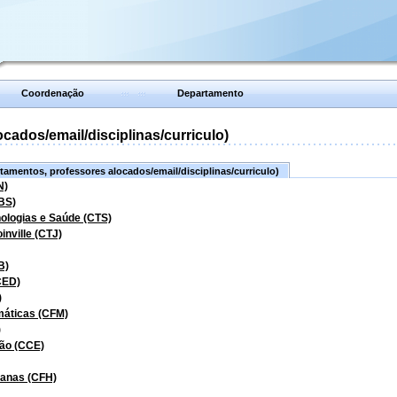
Coordenação
Departamento
ados/email/disciplinas/curriculo)
amentos, professores alocados/email/disciplinas/curriculo)
N)
BS)
nologias e Saúde (CTS)
inville (CTJ)
B)
CED)
)
máticas (CFM)
)
ão (CCE)
manas (CFH)