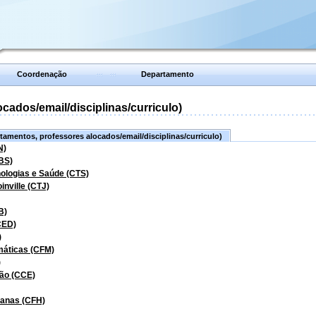
Coordenação
Departamento
ados/email/disciplinas/curriculo)
amentos, professores alocados/email/disciplinas/curriculo)
N)
BS)
nologias e Saúde (CTS)
inville (CTJ)
B)
CED)
)
máticas (CFM)
)
ão (CCE)
manas (CFH)