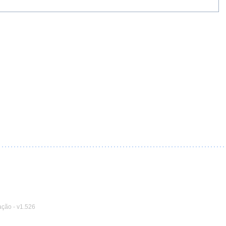
ação
-
v1.526