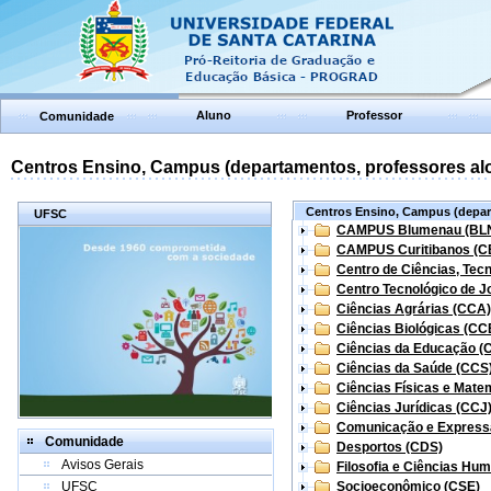
Aluno
Professor
Comunidade
Centros Ensino, Campus (departamentos, professores aloc
Centros Ensino, Campus (depart
UFSC
CAMPUS Blumenau (BL
CAMPUS Curitibanos (C
Centro de Ciências, Tec
Centro Tecnológico de Jo
Ciências Agrárias (CCA)
Ciências Biológicas (CC
Ciências da Educação (
Ciências da Saúde (CCS
Ciências Físicas e Mate
Ciências Jurídicas (CCJ
Comunicação e Express
Comunidade
Desportos (CDS)
Avisos Gerais
Filosofia e Ciências Hu
UFSC
Socioeconômico (CSE)