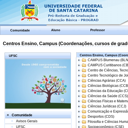
Aluno
Professor
Comunidade
Centros Ensino, Campus (Coordenações, cursos de grad
Centros Ensino, Campus (Coord
UFSC
CAMPUS Blumenau (BLN
CAMPUS Curitibanos (C
Centro de Ciências, Tecn
Centro Tecnológico de Joi
Ciências Agrárias (CCA)
Ciências Biológicas (CCB
Ciências da Educação (
Ciências da Saúde (CCS)
Ciências Físicas e Matem
Ciências Jurídicas (CCJ)
Comunicação e Expressã
Comunidade
Desportos (CDS)
Avisos Gerais
Filosofia e Ciências Hum
UFSC
Socioeconômico (CSE)